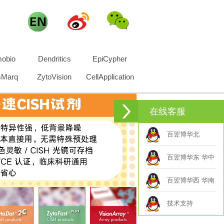
obio
Dendritics
EpiCypher
sMarq
ZytoVision
CellApplication
在线客服
百翌博华北
百翌博华东 华中
百翌博华西 华南
技术支持