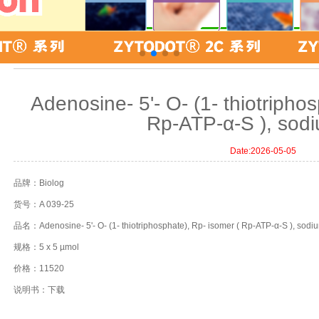
品牌报价
Adenosine- 5'- O- (1- thiotripho
Rp-ATP-α-S ), sodi
Date:
2026-05-05
品牌：Biolog
货号：A 039-25
品名：Adenosine- 5'- O- (1- thiotriphosphate), Rp- isomer ( Rp-ATP-α-S ), sodiu
规格：5 x 5 µmol
价格：11520
说明书：
下载