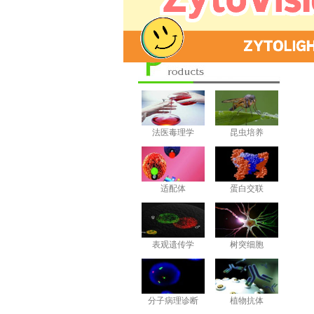
产品品牌
法医毒理学
昆虫培养
适配体
蛋白交联
表观遗传学
树突细胞
分子病理诊断
植物抗体