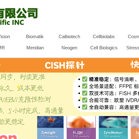
ision
Biomatik
Calbiotech
Cellbiolabs
Cosm
MR
Meridian
Neogen
Cell Biologics
Stres