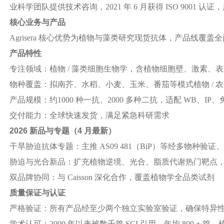
业科学团队提供技术咨询，2021 年 6 月获得 ISO 9001 
核心业务与产品
Agrisera 核心优势为植物与藻类研究现货抗体，产品线覆盖
产品特性
专注领域：植物 / 藻类细胞生物学，含植物细胞壁、激素、
物种覆盖：拟南芥、水稻、小麦、玉米、番茄等模式植物 / 
产品规模：约1000 种一抗、2000 多种二抗，适配 WB、IP
交付能力：全球快速发货，满足紧急科研需求
2026 新品与专题（4 月最新）
干旱胁迫抗体专题：主推 AS09 481（BiP）等经多物种验
胁迫与光合新品：扩充植物逆境、光合、脂质代谢热门靶点
双品牌协同：与 Caisson 深化合作，覆盖植物学全品类试剂
质量保证与认证
严格验证：所有产品经至少两个独立实验室验证，确保特异
学术认可：2000 年以来被数千篇 SCI 引用，年均 800 + 篇