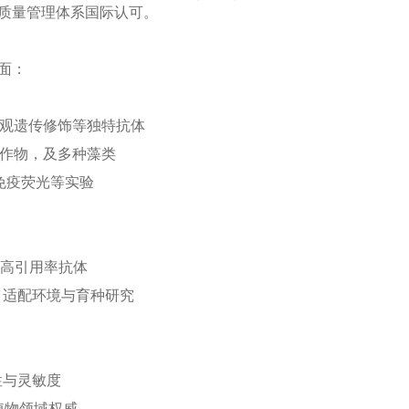
认证，质量管理体系国际认可。
全面：
表观遗传修饰等独特抗体
农作物，及多种藻类
、免疫荧光等实验
证、高引用率抗体
，适配环境与育种研究
性与灵敏度
，植物领域权威