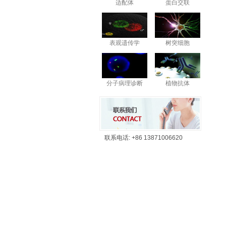
适配体
蛋白交联
表观遗传学
树突细胞
分子病理诊断
植物抗体
联系电话:
+86 13871006620