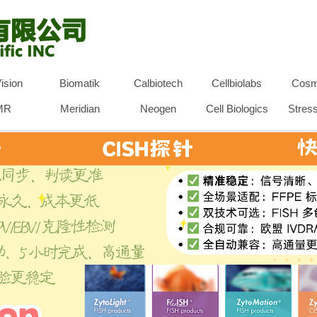
ision
Biomatik
Calbiotech
Cellbiolabs
Cosm
MR
Meridian
Neogen
Cell Biologics
Stres