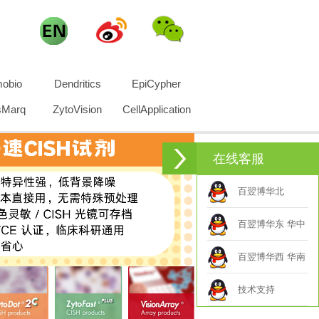
obio
Dendritics
EpiCypher
sMarq
ZytoVision
CellApplication
在线客服
百翌博华北
百翌博华东 华中
百翌博华西 华南
技术支持