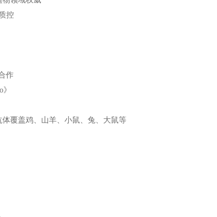
化质控
合作
ro》
导者，抗体覆盖鸡、山羊、小鼠、兔、大鼠等