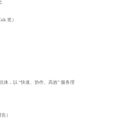
化
alk 奖）
性抗体，以 “快速、协作、高效” 服务理
报告）